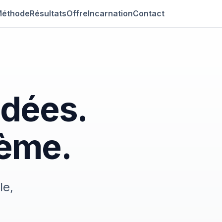
éthode
Résultats
Offre
Incarnation
Contact
idées.
tème.
le,